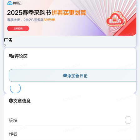
载
中...
广告
×
评论区
添加新评论
加
文章信息
载
中...
板块
作者