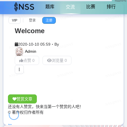
NaN%
题库
比赛
排行
交流
VIP
登录
注册
Welcome
2020-10-10 05:59
・
By
Admin
点赞 0
浏览量 0
赞赏文章
还没有人赞赏，快来当第一个赞赏的人吧！
© 著作权归作者所有
加