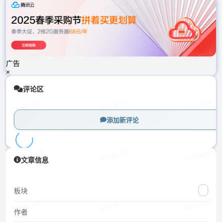
载
中...
广告
×
评论区
添加新评论
加
文章信息
载
中...
板块
作者