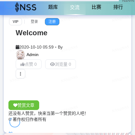
NaN%
题库
比赛
排行
交流
VIP
登录
注册
Welcome
2020-10-10 05:59
・
By
Admin
点赞 0
浏览量 0
赞赏文章
还没有人赞赏，快来当第一个赞赏的人吧！
© 著作权归作者所有
加