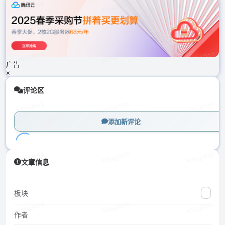
载
中...
广告
×
评论区
添加新评论
加
文章信息
载
中...
板块
作者