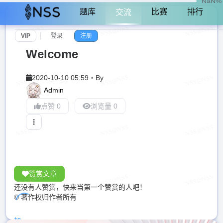
NaN%
题库
比赛
排行
交流
VIP
登录
注册
Welcome
2020-10-10 05:59
・
By
Admin
点赞 0
浏览量 0
赞赏文章
还没有人赞赏，快来当第一个赞赏的人吧！
© 著作权归作者所有
加