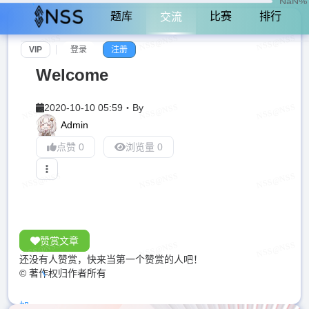
NaN%
题库
比赛
排行
交流
VIP
登录
注册
Welcome
2020-10-10 05:59
・
By
Admin
点赞 0
浏览量 0
赞赏文章
还没有人赞赏，快来当第一个赞赏的人吧！
© 著作权归作者所有
加