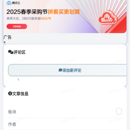
载
中...
广告
×
评论区
添加新评论
加
文章信息
载
中...
板块
作者