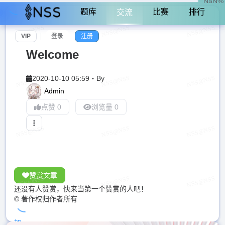
NaN%
题库
比赛
排行
交流
VIP
登录
注册
Welcome
2020-10-10 05:59
・
By
Admin
点赞 0
浏览量 0
赞赏文章
还没有人赞赏，快来当第一个赞赏的人吧！
© 著作权归作者所有
加