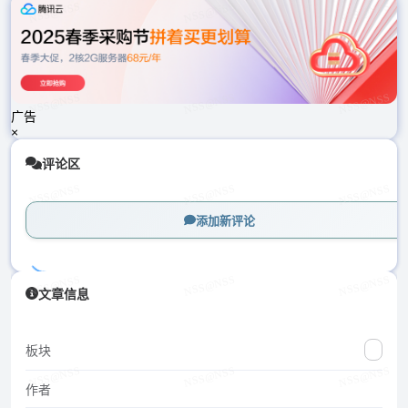
载
中...
广告
×
评论区
添加新评论
加
文章信息
载
中...
板块
作者