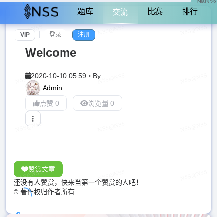
NaN%
题库
比赛
排行
交流
VIP
登录
注册
Welcome
2020-10-10 05:59
・
By
Admin
点赞 0
浏览量 0
赞赏文章
还没有人赞赏，快来当第一个赞赏的人吧！
© 著作权归作者所有
加