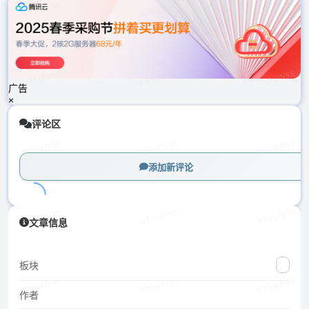
载
中...
广告
×
评论区
添加新评论
加
文章信息
载
中...
板块
作者