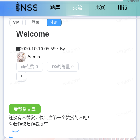
NaN%
题库
比赛
排行
交流
VIP
登录
注册
Welcome
2020-10-10 05:59
・
By
Admin
点赞 0
浏览量 0
赞赏文章
还没有人赞赏，快来当第一个赞赏的人吧！
© 著作权归作者所有
加