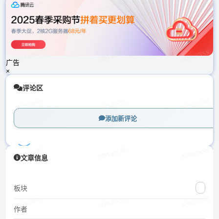
载
中...
广告
×
评论区
添加新评论
加
文章信息
载
中...
板块
作者