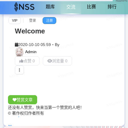
NaN%
题库
比赛
排行
交流
VIP
登录
注册
Welcome
2020-10-10 05:59
・
By
Admin
点赞 0
浏览量 0
赞赏文章
还没有人赞赏，快来当第一个赞赏的人吧！
© 著作权归作者所有
加