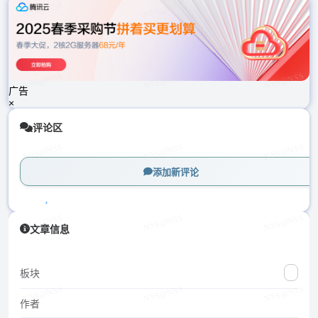
载
中...
广告
×
评论区
添加新评论
加
文章信息
载
中...
板块
作者