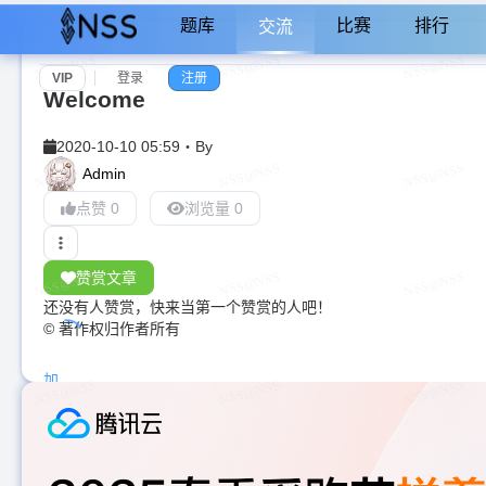
题库
比赛
排行
交流
VIP
登录
注册
Welcome
2020-10-10 05:59
・
By
Admin
点赞 0
浏览量 0
赞赏文章
还没有人赞赏，快来当第一个赞赏的人吧！
© 著作权归作者所有
加
载
中...