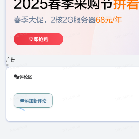
广告
×
评论区
添加新评论
加
载
中...