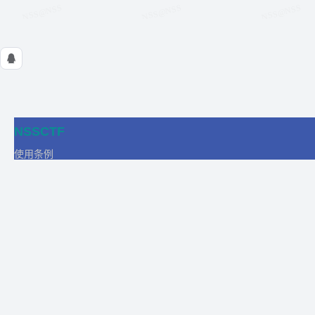
NSSCTF
使用条例
隐私政策
在线工具
关于我们
合作
商务合作
比赛合作
团队发展