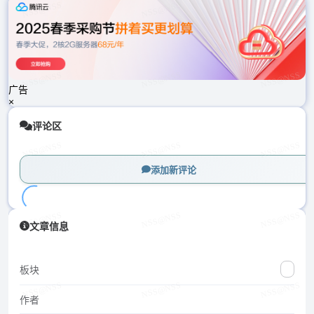
载
中...
广告
×
评论区
添加新评论
加
文章信息
载
中...
板块
作者