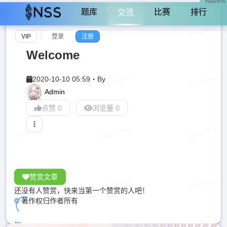
NaN%
题库
比赛
排行
交流
VIP
登录
注册
Welcome
2020-10-10 05:59
・
By
Admin
点赞 0
浏览量 0
赞赏文章
还没有人赞赏，快来当第一个赞赏的人吧！
© 著作权归作者所有
加