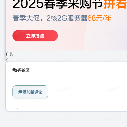
广告
×
评论区
添加新评论
加
载
中...