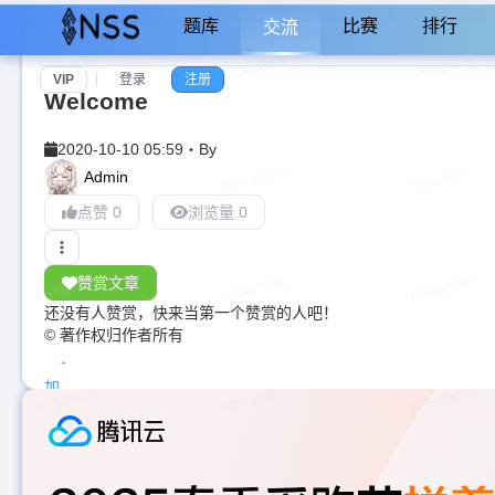
题库
比赛
排行
交流
VIP
登录
注册
Welcome
2020-10-10 05:59
・
By
Admin
点赞 0
浏览量 0
赞赏文章
还没有人赞赏，快来当第一个赞赏的人吧！
© 著作权归作者所有
加
载
中...