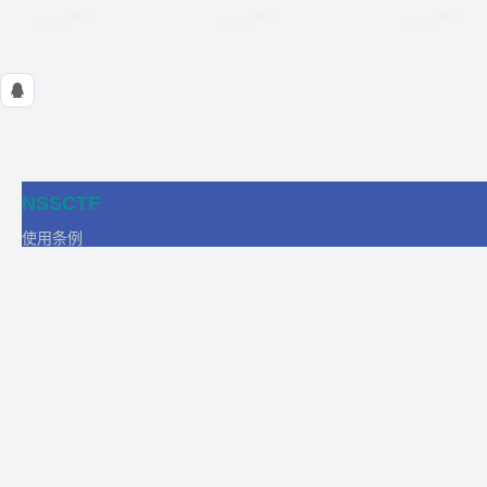
NSSCTF
使用条例
隐私政策
在线工具
关于我们
合作
商务合作
比赛合作
团队发展