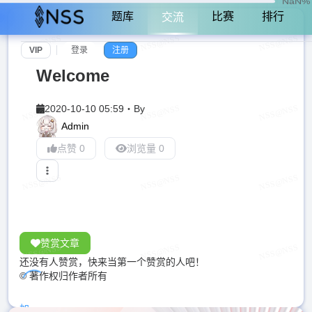
NaN%
题库
比赛
排行
交流
VIP
登录
注册
Welcome
2020-10-10 05:59
・
By
Admin
点赞 0
浏览量 0
赞赏文章
还没有人赞赏，快来当第一个赞赏的人吧！
© 著作权归作者所有
加