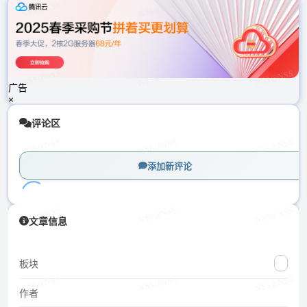
载
中...
广告
×
评论区
添加新评论
加
文章信息
载
中...
板块
作者