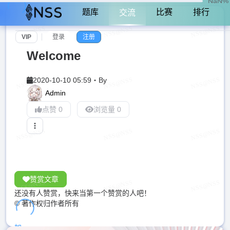
NaN%
题库
比赛
排行
交流
VIP
登录
注册
Welcome
2020-10-10 05:59
・
By
Admin
点赞 0
浏览量 0
赞赏文章
还没有人赞赏，快来当第一个赞赏的人吧！
© 著作权归作者所有
加