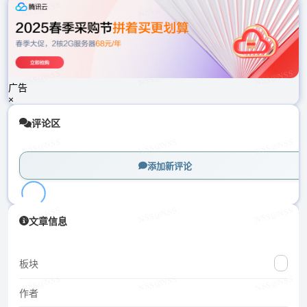
载
中...
广告
×
评论区
添加新评论
加
文章信息
载
中...
板块
作者