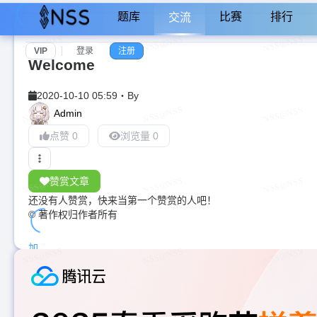
题库
比赛
排行
交流
VIP
登录
注册
Welcome
2020-10-10 05:59
・
By
Admin
点赞 0
浏览量 0
赞赏文章
还没有人赞赏，快来当第一个赞赏的人吧！
© 著作权归作者所有
加
载
中...