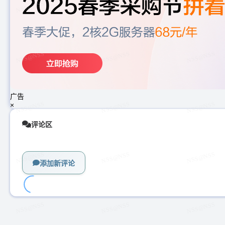
广告
×
评论区
添加新评论
加
载
中...