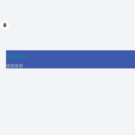
NSSCTF
使用条例
隐私政策
在线工具
关于我们
合作
商务合作
比赛合作
团队发展