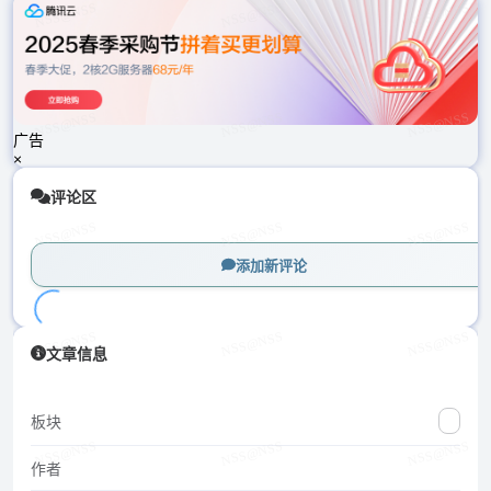
载
中...
广告
×
评论区
添加新评论
加
文章信息
载
中...
板块
作者