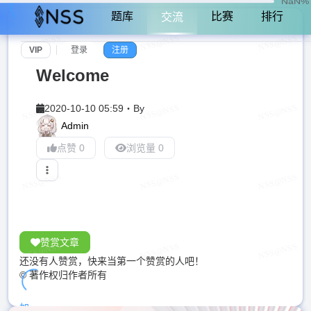
NaN%
题库
比赛
排行
交流
VIP
登录
注册
Welcome
2020-10-10 05:59
・
By
Admin
点赞 0
浏览量 0
赞赏文章
还没有人赞赏，快来当第一个赞赏的人吧！
© 著作权归作者所有
加