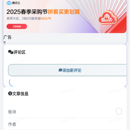
载
中...
广告
×
评论区
添加新评论
加
文章信息
载
中...
板块
作者