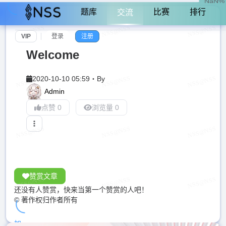
NaN%
题库
比赛
排行
交流
VIP
登录
注册
Welcome
2020-10-10 05:59
・
By
Admin
点赞 0
浏览量 0
赞赏文章
还没有人赞赏，快来当第一个赞赏的人吧！
© 著作权归作者所有
加