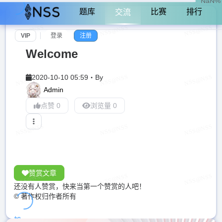
NaN%
题库
比赛
排行
交流
VIP
登录
注册
Welcome
2020-10-10 05:59
・
By
Admin
点赞 0
浏览量 0
赞赏文章
还没有人赞赏，快来当第一个赞赏的人吧！
© 著作权归作者所有
加