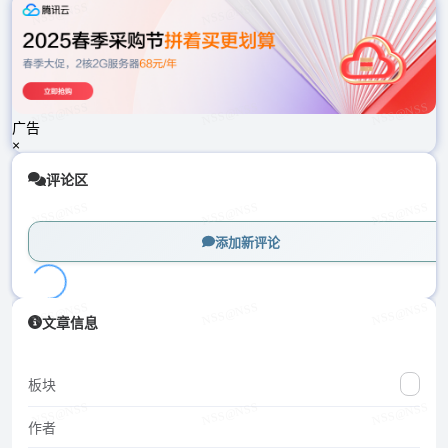
载
中...
广告
×
评论区
添加新评论
加
文章信息
载
中...
板块
作者