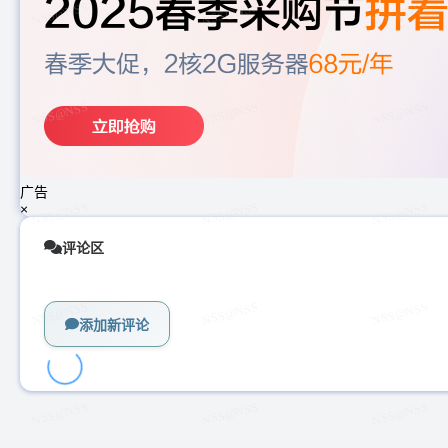
广告
×
评论区
添加新评论
加
载
中...