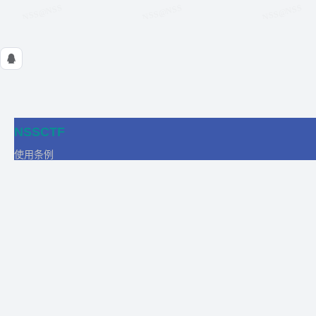
NSSCTF
使用条例
隐私政策
在线工具
关于我们
合作
商务合作
比赛合作
团队发展