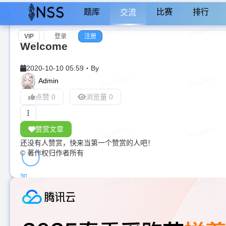
题库
比赛
排行
交流
VIP
登录
注册
Welcome
2020-10-10 05:59
・
By
Admin
点赞 0
浏览量 0
赞赏文章
还没有人赞赏，快来当第一个赞赏的人吧！
© 著作权归作者所有
加
载
中...