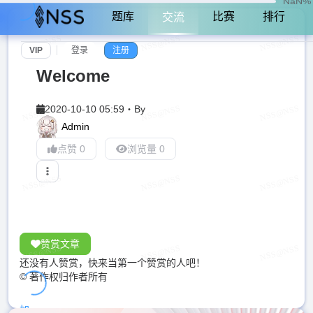
NaN%
题库
比赛
排行
交流
VIP
登录
注册
Welcome
2020-10-10 05:59
・
By
Admin
点赞 0
浏览量 0
赞赏文章
还没有人赞赏，快来当第一个赞赏的人吧！
© 著作权归作者所有
加