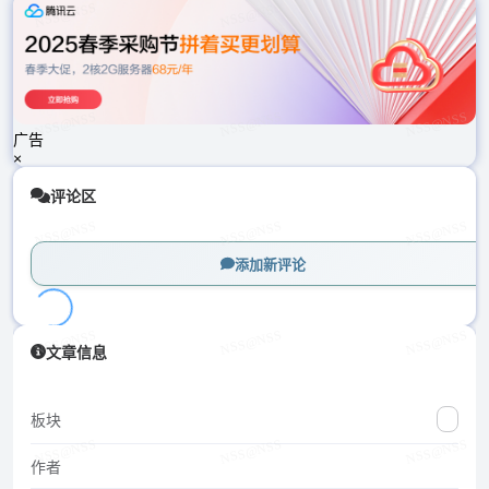
载
中...
广告
×
评论区
添加新评论
加
文章信息
载
中...
板块
作者