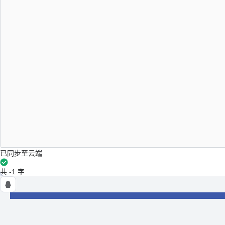
已同步至云端
共 -1 字
NSSCTF
使用条例