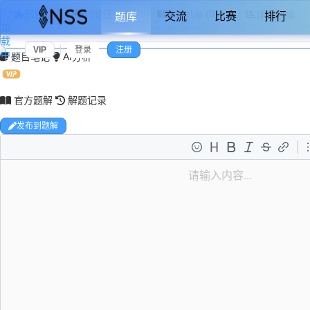
WriteUp (0)
题目
讨论区 (0)
详细数据
交流
比赛
排行
题库
加
载
VIP
登录
注册
中...
题目笔记
AI分析
官方题解
解题记录
发布到题解