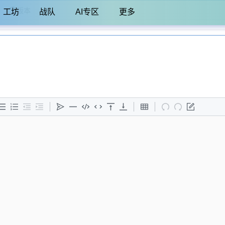
版本
工坊
战队
AI专区
更多