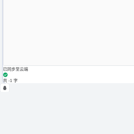
已同步至云端
共 -1 字
NSSCTF
使用条例
隐私政策
在线工具