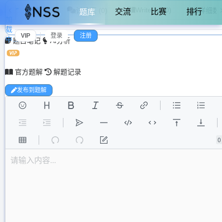
WriteUp (0)
题目
讨论区 (0)
详细数
交流
比赛
排行
题库
加
载
VIP
登录
注册
中...
题目笔记
AI分析
官方题解
解题记录
发布到题解
0