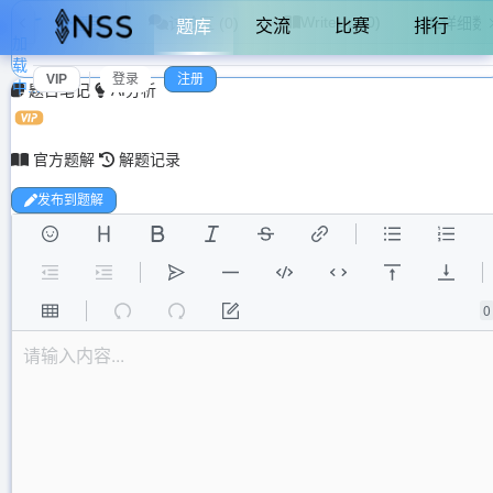
WriteUp (0)
题目
讨论区 (0)
详细数
交流
比赛
排行
题库
加
载
VIP
登录
注册
中...
题目笔记
AI分析
官方题解
解题记录
发布到题解
0