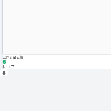
已同步至云端
共 -1 字
NSSCTF
使用条例
隐私政策
在线工具