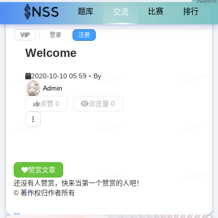
NaN%
题库
比赛
排行
交流
VIP
登录
注册
Welcome
2020-10-10 05:59
・
By
Admin
点赞 0
浏览量 0
赞赏文章
还没有人赞赏，快来当第一个赞赏的人吧！
© 著作权归作者所有
加