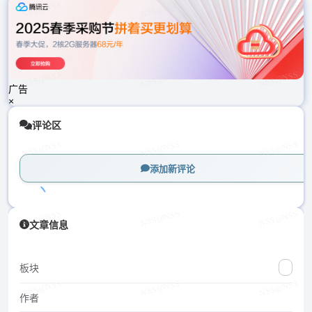
载
中...
广告
×
评论区
添加新评论
加
文章信息
载
中...
板块
作者