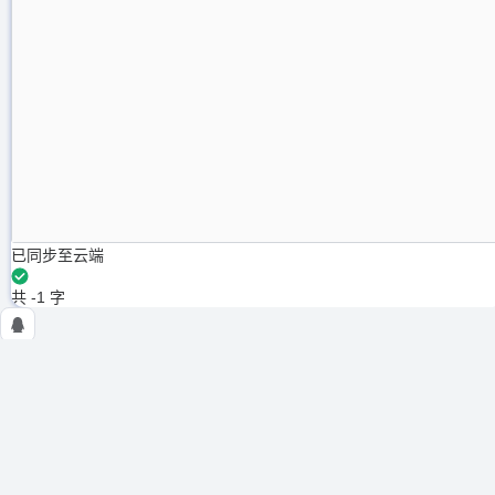
已同步至云端
共 -1 字
NSSCTF
使用条例
隐私政策
在线工具