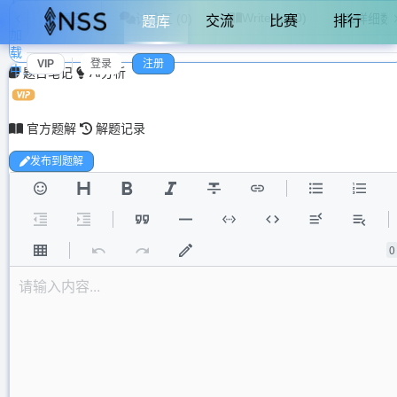
WriteUp (0)
题目
讨论区 (0)
详细数
交流
比赛
排行
题库
加
载
VIP
登录
注册
中...
题目笔记
AI分析
官方题解
解题记录
发布到题解
0