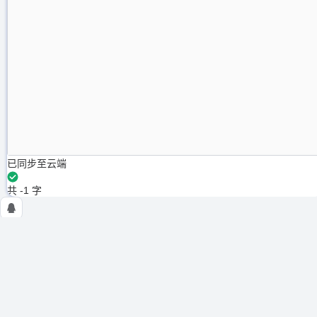
已同步至云端
共 -1 字
NSSCTF
使用条例
隐私政策
在线工具