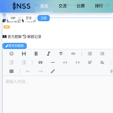
WriteUp (0)
题目
讨论区 (0)
详细数
交流
比赛
排行
题库
加
载
VIP
登录
注册
中...
题目笔记
AI分析
官方题解
解题记录
发布到题解
0